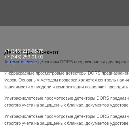
+7 (343) 219-96-78
Детекторы банкнот
+7 (343) 253-01-01
Автоматические детекторы DORS предназначены для определ
info@intellkom.ru
Инфракрасные просмотровые детекторы DORS предназначены 
марок. Основным методом проверки является контроль нали
зависимости от модели и комплектации позволяют проводить
Ультрафиолетовые просмотровые детекторы DORS предназнач
строгого учета на защищенных бланках, документов удостов
Ультрафиолетовые просмотровые детекторы DORS предназнач
строгого учета на защищенных бланках, документов удостов