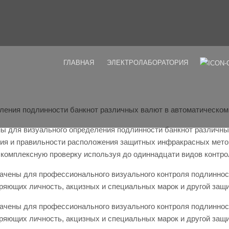
ГЛАВНАЯ
ЭЛЕКТРОЛАБОРАТОРИЯ
ения подлинности банкнот различных валют в автоматическом
для визуального определения подлинности банкнот различных 
чия и правильности расположения защитных инфракрасных мето
 комплексную проверку используя до одиннадцати видов контро
ены для профессионального визуального контроля подлинности
еряющих личность, акцизных и специальных марок и другой защ
ены для профессионального визуального контроля подлинности
еряющих личность, акцизных и специальных марок и другой защ