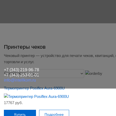
Принтеры чеков
Чековый принтер — устройство для печати чеков, квитанций,
торговли и услуг.
+7 (343) 219-96-78
Сортировка:
+7 (343) 253-01-01
info@intellkom.ru
Термопринтер Posiflex Aura-6900U
17767 руб.
Купить
Подробнее