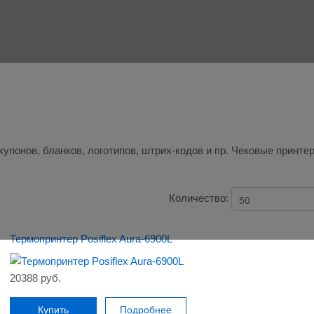
 купонов, бланков, логотипов, штрих-кодов и пр. Чековые принт
Количество:
Термопринтер Posiflex Aura-6900L
20388 руб.
Купить
Подробнее