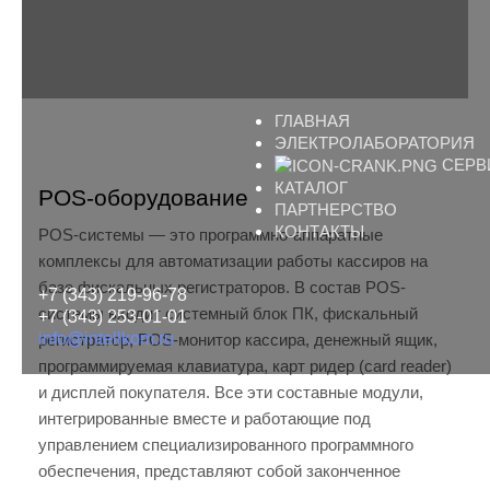
ГЛАВНАЯ
ЭЛЕКТРОЛАБОРАТОРИЯ
СЕРВ
КАТАЛОГ
POS-оборудование
ПАРТНЕРСТВО
КОНТАКТЫ
POS-системы — это программно-аппаратные
комплексы для автоматизации работы кассиров на
базе фискальных регистраторов. В состав POS-
+7 (343) 219-96-78
системы входит системный блок ПК, фискальный
+7 (343) 253-01-01
info@intellkom.ru
регистратор, POS-монитор кассира, денежный ящик,
программируемая клавиатура, карт ридер (card reader)
и дисплей покупателя. Все эти составные модули,
интегрированные вместе и работающие под
управлением специализированного программного
обеспечения, представляют собой законченное