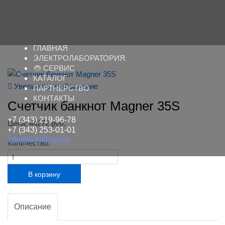
ГЛАВНАЯ
ЭЛЕКТРОЛАБОРАТОРИЯ
СЕРВИС
КАТАЛОГ
Увеличить изображение
ПАРТНЕРСТВО
КОНТАКТЫ
Счетчик банкнот Magner 35S
+7 (343) 219-96-78
Цена:
44272 руб.
+7 (343) 253-01-01
info@intellkom.ru
Количество:
Описание