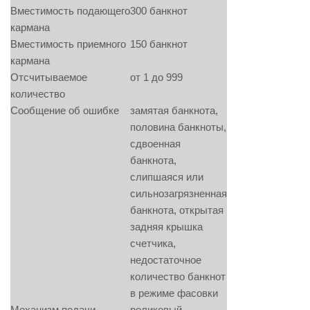
Вместимость подающего
300 банкнот
кармана
Вместимость приемного
150 банкнот
кармана
Отсчитываемое
от 1 до 999
количество
Сообщение об ошибке
замятая банкнота,
половина банкноты,
сдвоенная
банкнота,
слипшаяся или
сильнозагрязненная
банкнота, открытая
задняя крышка
счетчика,
недостаточное
количество банкнот
в режиме фасовки
Механизм подачи
роликовый,