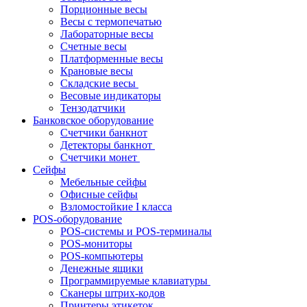
Порционные весы
Весы с термопечатью
Лабораторные весы
Счетные весы
Платформенные весы
Крановые весы
Складские весы
Весовые индикаторы
Тензодатчики
Банковское оборудование
Счетчики банкнот
Детекторы банкнот
Счетчики монет
Сейфы
Мебельные сейфы
Офисные сейфы
Взломостойкие I класса
POS-оборудование
POS-системы и POS-терминалы
POS-мониторы
POS-компьютеры
Денежные ящики
Программируемые клавиатуры
Сканеры штрих-кодов
Принтеры этикеток