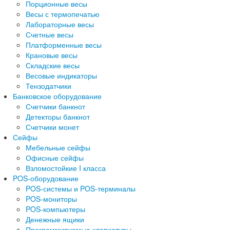
Порционные весы
Весы с термопечатью
Лабораторные весы
Счетные весы
Платформенные весы
Крановые весы
Складские весы
Весовые индикаторы
Тензодатчики
Банковское оборудование
Счетчики банкнот
Детекторы банкнот
Счетчики монет
Сейфы
Мебельные сейфы
Офисные сейфы
Взломостойкие I класса
POS-оборудование
POS-системы и POS-терминалы
POS-мониторы
POS-компьютеры
Денежные ящики
Программируемые клавиатуры