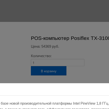
POS-компьютер Posiflex TX-310
Цена:
54369 руб.
Количество:
азе новой производительной платформы Intel PineView 1,8 ГГц