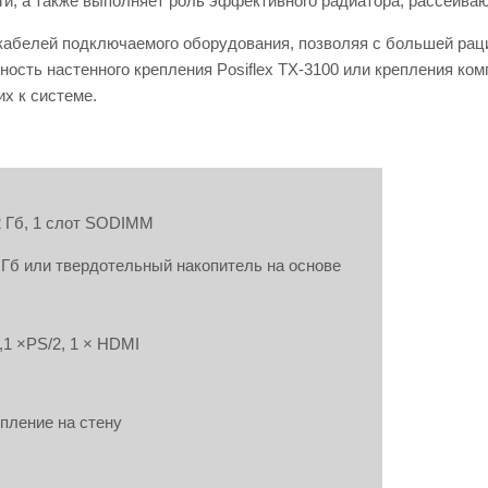
ги, а также выполняет роль эффективного радиатора, рассеива
абелей подключаемого оборудования, позволяя с большей раци
ость настенного крепления Posiflex TX-3100 или крепления ком
х к системе.
2 Гб, 1 слот SODIMM
0 Гб или твердотельный накопитель на основе
,1 ×PS/2, 1 × HDMI
пление на стену