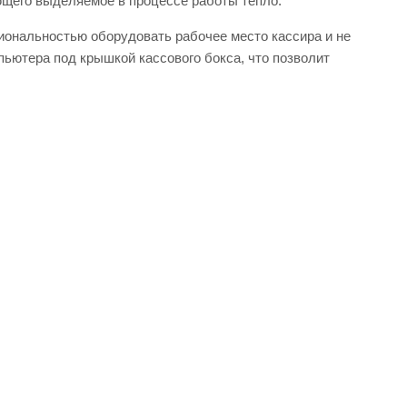
ющего выделяемое в процессе работы тепло.
ональностью оборудовать рабочее место кассира и не
пьютера под крышкой кассового бокса, что позволит