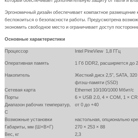
который обеспечивает дополнительную защиту от пыли и вла
Эргономичный дизайн обеспечивает компактное размещение к
беспокоиться о безопасности работы. Предусмотрена возможн
экономить свободное место и ограничивает доступ посторонни
Основные характеристики
Процессор
Intel PineView 1,8 ГГц
Оперативная память
1 Гб DDR2, расширяется до 
Накопитель
Жесткий диск 2,5", SATA, 32
флэш-памяти (SSD)
Сетевая карта
Ethernet 10/100/1000 Мбит/с
Порты
6 × USB 2.0, 4 × COM, 1 × CR
Диапазон рабочих температур,
от 0 до +40
С
Возможные установки
настольная, опционально кре
Габариты, мм (Ш×В×Г)
270 × 253 × 88
Вес, кг
2,3