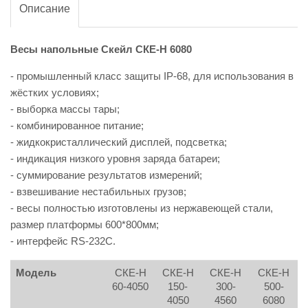
Описание
Весы напольные Скейл СКЕ-Н 6080
- промышленный класс защиты IP-68, для использования в
жёстких условиях;
- выборка массы тары;
- комбинированное питание;
- жидкокристаллический дисплей, подсветка;
- индикация низкого уровня заряда батареи;
- суммирование результатов измерений;
- взвешивание нестабильных грузов;
- весы полностью изготовлены из нержавеющей стали,
размер платформы 600*800мм;
- интерфейс RS-232C.
Модель
СКЕ-Н
СКЕ-Н
СКЕ-Н
СКЕ-Н
60-4050
150-
300-
500-
4050
4560
6080