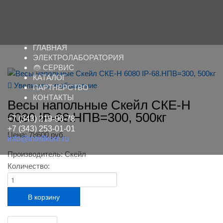
ГЛАВНАЯ
ЭЛЕКТРОЛАБОРАТОРИЯ
СЕРВИС
КАТАЛОГ
Увеличить изображение
ПАРТНЕРСТВО
КОНТАКТЫ
Весы напольные Скейл СКЕ-Н
6080 IP-68.НПВ=300, 500кг
+7 (343) 219-96-78
+7 (343) 253-01-01
Цена:
78600 руб.
info@intellkom.ru
Производитель:
Скейл
Количество: