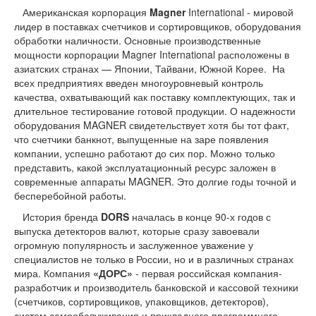
Американская корпорация
Magner
International - мировой
лидер в поставках счетчиков и сортировщиков, оборудования
обработки наличности. Основные производственные
мощности корпорации Magner International расположены в
азиатских странах — Японии, Тайвани, Южной Корее. На
всех предприятиях введен многоуровневый контроль
качества, охватывающий как поставку комплектующих, так и
длительное тестирование готовой продукции. О надежности
оборудования MAGNER свидетельствует хотя бы тот факт,
что счетчики банкнот, выпущенные на заре появления
компании, успешно работают до сих пор. Можно только
представить, какой эксплуатационный ресурс заложен в
современные аппараты MAGNER. Это долгие годы точной и
бесперебойной работы.
История бренда
DORS
началась в конце 90-х годов с
выпуска детекторов валют, которые сразу завоевали
огромную популярность и заслуженное уважение у
специалистов не только в России, но и в различных странах
мира. Компания
«ДОРС»
- первая российская компания-
разработчик и производитель банковской и кассовой техники
(счетчиков, сортировщиков, упаковщиков, детекторов),
систем самообслуживания и прикладного программного