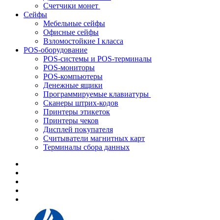
Счетчики монет
Сейфы
Мебельные сейфы
Офисные сейфы
Взломостойкие I класса
POS-оборудование
POS-системы и POS-терминалы
POS-мониторы
POS-компьютеры
Денежные ящики
Программируемые клавиатуры
Сканеры штрих-кодов
Принтеры этикеток
Принтеры чеков
Дисплей покупателя
Считыватели магнитных карт
Терминалы сбора данных