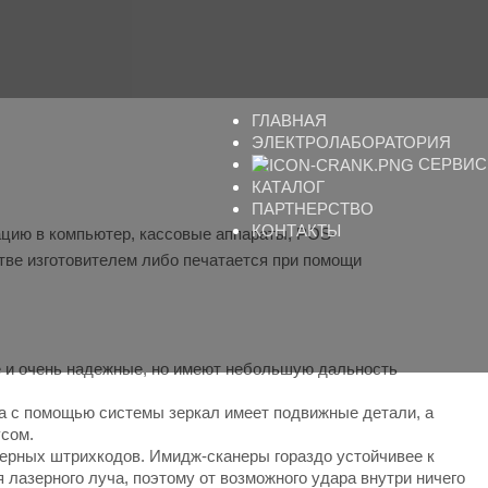
ГЛАВНАЯ
ЭЛЕКТРОЛАБОРАТОРИЯ
СЕРВИС
КАТАЛОГ
ПАРТНЕРСТВО
КОНТАКТЫ
мацию в компьютер, кассовые аппараты, POS-
тве изготовителем либо печатается при помощи
и очень надежные, но имеют небольшую дальность
ча с помощью системы зеркал имеет подвижные детали, а
усом.
ерных штрихкодов. Имидж-сканеры гораздо устойчивее к
лазерного луча, поэтому от возможного удара внутри ничего