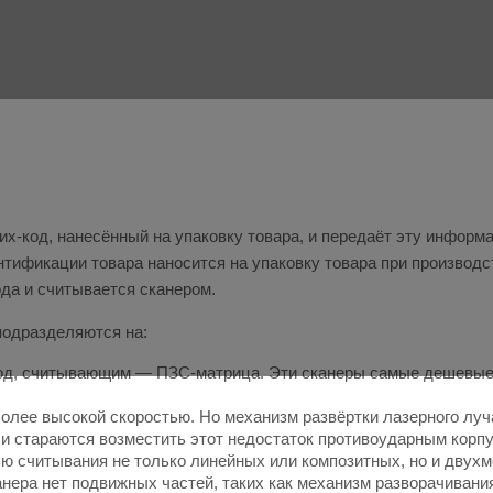
их-код, нанесённый на упаковку товара, и передаёт эту инфор
тификации товара наносится на упаковку товара при производс
да и считывается сканером.
подразделяются на:
од, считывающим — ПЗС-матрица. Эти сканеры самые дешевые 
более высокой скоростью. Но механизм развёртки лазерного лу
и стараются возместить этот недостаток противоударным корп
ю считывания не только линейных или композитных, но и двухм
ера нет подвижных частей, таких как механизм разворачивания 