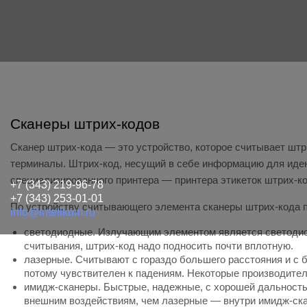
Сканеры штрих-кодов
Сканер штрих-кода — это устройство, которое считывает штр
терминалы. Штрих-код, несущий в себе информацию для иден
специализированного принтера — принтера этикеток штрих-ко
+7 (343) 219-96-78
+7 (343) 253-01-01
По устройству считывающего элемента сканеры штрих-кода 
info@intellkom.ru
светодиодные. Излучающим элементом является светоди
считывания, штрих-код надо подносить почти вплотную.
лазерные. Считывают с гораздо большего расстояния и с 
потому чувствителен к падениям. Некоторые производител
имидж-сканеры. Быстрые, надежные, с хорошей дальность
внешним воздействиям, чем лазерные — внутри имидж-скан