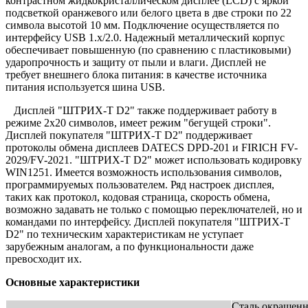
контрастном жидкокристаллическом дисплее (LCD) с яркой
подсветкой оранжевого или белого цвета в две строки по 22
символа высотой 10 мм. Подключение осуществляется по
интерфейсу USB 1.х/2.0. Надежный металлический корпус
обеспечивает повышенную (по сравнению с пластиковыми)
ударопрочность и защиту от пыли и влаги. Дисплей не
требует внешнего блока питания: в качестве источника
питания используется шина USB.
Дисплей "ШТРИХ-Т D2" также поддерживает работу в
режиме 2x20 символов, имеет режим "бегущей строки".
Дисплей покупателя "ШТРИХ-Т D2" поддерживает
протоколы обмена дисплеев DATECS DPD-201 и FIRICH FV-
2029/FV-2021. "ШТРИХ-Т D2" может использовать кодировку
WIN1251. Имеется возможность использования символов,
программируемых пользователем. Ряд настроек дисплея,
таких как протокол, кодовая страница, скорость обмена,
возможно задавать не только с помощью переключателей, но и
командами по интерфейсу. Дисплей покупателя "ШТРИХ-Т
D2" по техническим характеристикам не уступает
зарубежным аналогам, а по функциональности даже
превосходит их.
Основные характеристики
Сталь окрашен