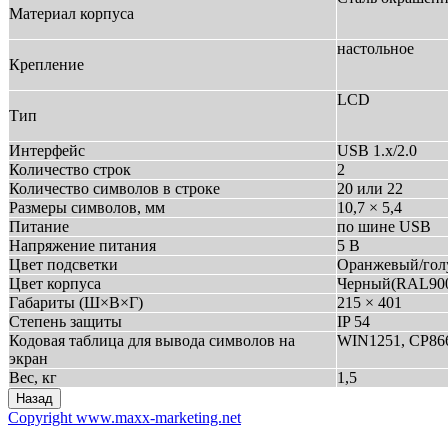
Материал корпуса
настольное
Крепление
LCD
Тип
Интерфейс
USB 1.х/2.0
Количество строк
2
Количество символов в строке
20 или 22
Размеры символов, мм
10,7 × 5,4
Питание
по шине USB
Напряжение питания
5 В
Цвет подсветки
Оранжевый/гол
Цвет корпуса
Черный(RAL900
Габариты (Ш×В×Г)
215 × 401
Степень защиты
IP 54
Кодовая таблица для вывода символов на
WIN1251, CP866 
экран
Вес, кг
1,5
Copyright www.maxx-marketing.net