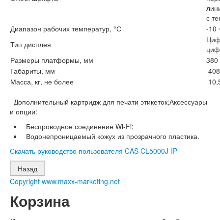
лин
с т
Диапазон рабочих температур, °С
-10 
Циф
Тип дисплея
циф
Размеры платформы, мм
380
Габариты, мм
408
Масса, кг, не более
10,
Дополнительный картридж для печати этикеток;Аксессуары
и опции:
Беспроводное соединение Wi-Fi;
Водонепроницаемый кожух из прозрачного пластика.
Скачать руководство пользователя CAS CL5000J-IP
Copyright www.maxx-marketing.net
Корзина