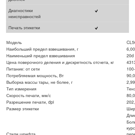
Диагностики
неисправностей
Печать этикетки
Модель
CL5
Наибольший предел взвешивания, г
6,00
Наименьший предел взвешивания
20d
Цена поверочного деления и дискретность отсчета, кг
431
Питание: от сети
100-
Потребляемая мощность, Вт
90,
Выборка массы тары, не более, г
2,99
Тип измерения
Тен
Скорость печати, мм/с
80,
Разрешение печати, dpi
202
Размер этикетки
Шир
Дли
Бол
кур
Стили шрифта
пер